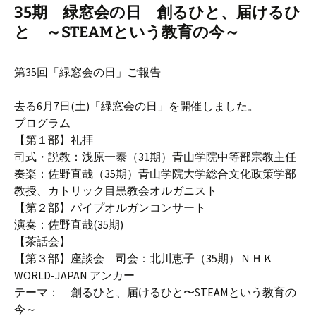
35期 緑窓会の日 創るひと、届けるひ
と ～STEAMという教育の今～
第35回「緑窓会の日」ご報告
去る6月7日(土)「緑窓会の日」を開催しました。
プログラム
【第１部】礼拝
司式・説教：浅原一泰（31期）青山学院中等部宗教主任
奏楽：佐野直哉（35期）青山学院大学総合文化政策学部
教授、カトリック目黒教会オルガニスト
【第２部】パイプオルガンコンサート
演奏：佐野直哉(35期)
【茶話会】
【第３部】座談会 司会：北川恵子（35期）ＮＨＫ
WORLD-JAPAN アンカー
テーマ： 創るひと、届けるひと〜STEAMという教育の
今～