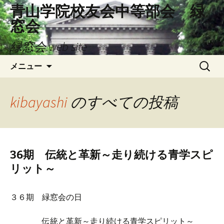
コ
青山学院校友会中等部会 緑
ン
窓会
テ
ン
緑窓会 web site
ツ
検
へ
メニュー
索:
ス
キ
kibayashi
のすべての投稿
ッ
プ
36期 伝統と革新～走り続ける青学スピ
リット～
３６期 緑窓会の日
伝統と革新～走り続ける青学スピリット～