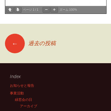
ページ
1
/
1
ズーム
100%
投
←
過去の投稿
稿
ナ
Index
ビ
お知らせと報告
事業活動
ゲ
緑窓会の日
アーカイブ