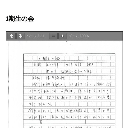
1期生の会
ページ
1
/
1
ズーム
100%