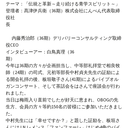
テーマ：「伝統と革新～走り続ける青学スピリット～」
登壇者：髙津伊兵衛（36期）株式会社にんべん代表取締
役社
長
内藤秀治郎（36期）デリバリーコンサルティング取締
役CEO
インタビューアー：白鳥真理（36
期）
今年は36期の方々が企画担当し、中等部礼拝堂で相良牧
師（24期）の司式、元初等部長中村貞夫先生の証励によ
る開会礼拝の後、板垣敬子さん(41期)によるパイプオル
ガンコンサート、そして茶話会をはさんで座談会が行わ
れました。
当日は梅雨入り直前でしたが好天に恵まれ、OBOGの先
生方、会員の方々等約150名の皆様にご参加いただきまし
た。
中村先生には「幸せですか？」と題した証励を、板垣さ
んにはJ.N.レメンス「ファンファーレ」はじめ4曲のパイ