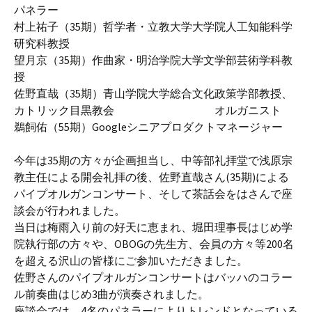
パネラー
村上祐子（35期）哲学者・立教大学大学院人工知能科学
研究科教授
望月京（35期）作曲家・明治学院大学文学部芸術学科教
授
佐野直哉（35期）青山学院大学総合文化政策学部教授、
カトリック目黒教会 オルガニスト
鵜飼佑（55期）Googleシニアプロダクトマネージャー
今年は35期の方々が企画担当し、中等部礼拝堂で浅原宗
教主任による開会礼拝の後、佐野直哉さん(35期)による
パイプオルガンコンサート、そして茶話会をはさんで座
談会が行われました。
当日は梅雨入り前の好天に恵まれ、堀田理事長はじめ学
院執行部の方々や、OBOGの先生方、会員の方々等200名
を超える沢山の皆様にご参加いただきました。
佐野さんのパイプオルガンコンサートはバッハのコラー
ル前奏曲はじめ3曲が演奏されました。
座談会では、4名のパネラーによりトレンドとなっている