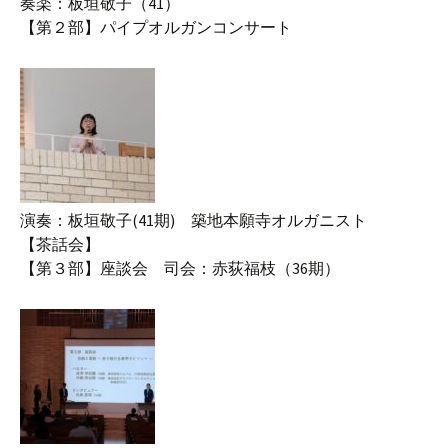
奏楽：板垣敬子（41）
【第２部】パイプオルガンコンサート
演奏：板垣敬子(41期) 築地本願寺オルガニスト
【茶話会】
【第３部】座談会 司会：赤荻福枝（36期）