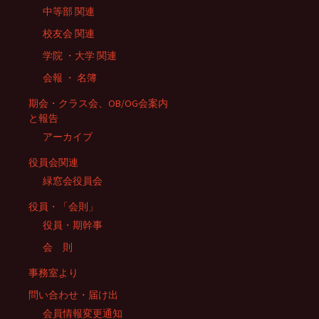
ー
中等部 関連
校友会 関連
シ
学院 ・大学 関連
会報 ・ 名簿
ョ
期会・クラス会、OB/OG会案内
と報告
アーカイブ
ン
役員会関連
緑窓会役員会
役員・「会則」
役員・期幹事
会 則
事務室より
問い合わせ・届け出
会員情報変更通知