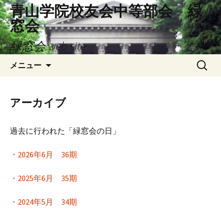
コ
青山学院校友会中等部会 緑
ン
窓会
テ
ン
緑窓会 web site
ツ
検
へ
メニュー
索:
ス
キ
ッ
アーカイブ
プ
過去に行われた「緑窓会の日」
・2026年6月 36期
・2025年6月 35期
・2024年5月 34期