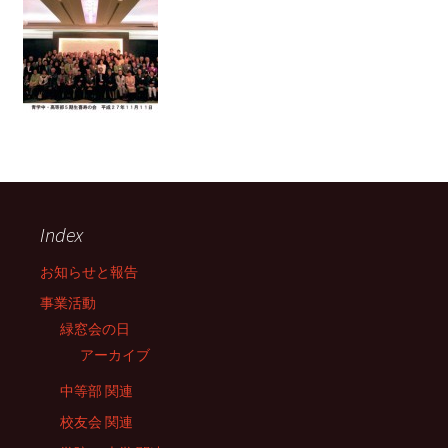
Index
お知らせと報告
事業活動
緑窓会の日
アーカイブ
中等部 関連
校友会 関連