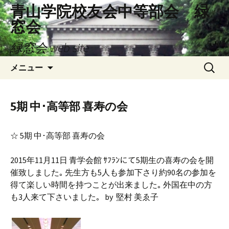
コ
青山学院校友会中等部会 緑
ン
窓会
テ
ン
緑窓会 web site
ツ
検
へ
メニュー
索:
ス
キ
ッ
5期 中･高等部 喜寿の会
プ
☆ 5期 中･高等部 喜寿の会
2015年11月11日 青学会館 ｻﾌﾗﾝにて5期生の喜寿の会を開
催致しました｡ 先生方も5人も参加下さり約90名の参加を
得て楽しい時間を持つことが出来ました｡ 外国在中の方
も3人来て下さいました｡ by 堅村 美ゑ子