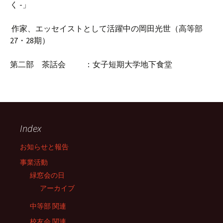
く -」
作家、エッセイストとして活躍中の岡田光世（高等部
27・28期）
第二部 茶話会 ：女子短期大学地下食堂
Index
お知らせと報告
事業活動
緑窓会の日
アーカイブ
中等部 関連
校友会 関連