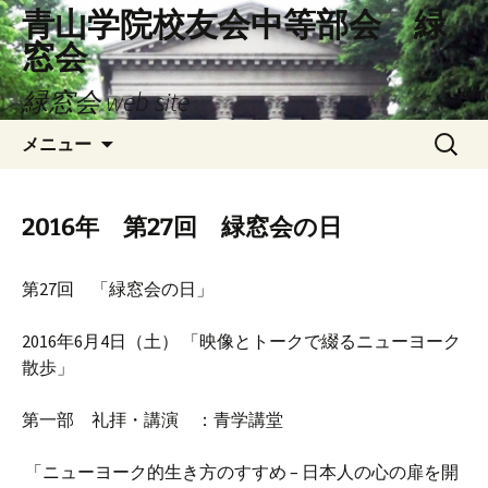
コ
青山学院校友会中等部会 緑
ン
窓会
テ
ン
緑窓会 web site
ツ
検
へ
メニュー
索:
ス
キ
ッ
2016年 第27回 緑窓会の日
プ
第27回 「緑窓会の日」
2016年6月4日（土） 「映像とトークで綴るニューヨーク
散歩」
第一部 礼拝・講演 ：青学講堂
「ニューヨーク的生き方のすすめ – 日本人の心の扉を開