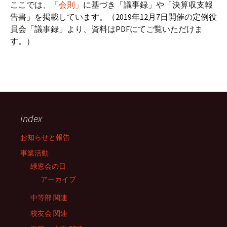
ここでは、
「会則」
に基づき「議事録」や「決算収支報
告書」を掲載しています。（2019年12月7日開催の定例役
員会「議事録」より、資料はPDFにてご覧いただけま
す。）
Index
お知らせと報告
事業活動
緑窓会の日
アーカイブ
中等部 関連
校友会 関連