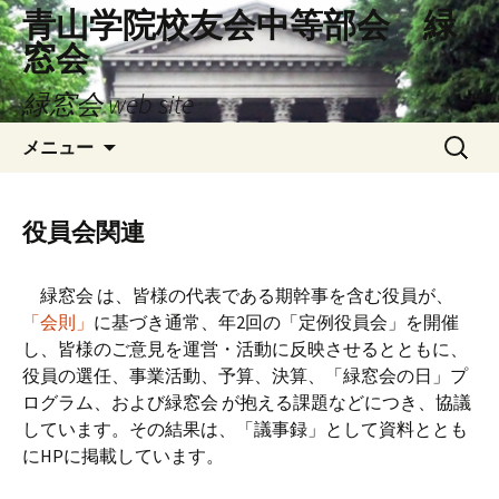
コ
青山学院校友会中等部会 緑
ン
窓会
テ
ン
緑窓会 web site
ツ
検
へ
メニュー
索:
ス
キ
ッ
役員会関連
プ
緑窓会 は、皆様の代表である期幹事を含む役員が、
「会則」
に基づき通常、年2回の「定例役員会」を開催
し、皆様のご意見を運営・活動に反映させるとともに、
役員の選任、事業活動、予算、決算、「緑窓会の日」プ
ログラム、および緑窓会 が抱える課題などにつき、協議
しています。その結果は、「議事録」として資料ととも
にHPに掲載しています。